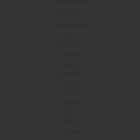
Endüstriyel Akü
Lityum Akü
Markalarımız
Platin
Helden Akü
Tunç Akü
Turkuaz Akü
Macpower
Gentry
Vesline
Distalong
Fierte
Probat
Yiğit Akü