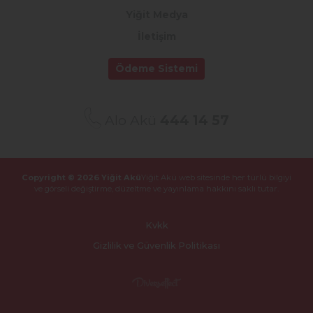
Yiğit Medya
İletişim
Ödeme Sistemi
Alo Akü
444 14 57
Copyright © 2026 Yiğit Akü
Yiğit Akü web sitesinde her türlü bilgiyi
ve görseli değiştirme,
düzeltme ve yayınlama hakkını saklı tutar.
Kvkk
Gizlilik ve Güvenlik Politikası