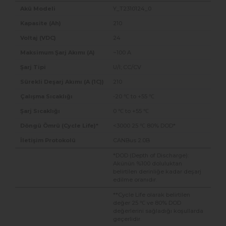
Y_T2310124_0
210
24
~100 A
U/I; CC/CV
210
-20 ℃ to +55 ℃
0 ℃ to +55 ℃
<3000 25 ℃ 80% DOD*
CANBus 2.0B
*DOD (Depth of Discharge):
Akünün %100 doluluktan
belirtilen derinliğe kadar deşarj
edilme oranıdır.
**Cycle Life olarak belirtilen
değer 25 ℃ ve 80% DOD
değerlerini sağladığı koşullarda
geçerlidir.