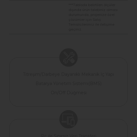
***Tabloda belirtilen ölçüler
dışında ürün talebiniz olması
durumunda, projenize özel
çözümler için Satış
Temsilcilerimiz ile iletişime
geçiniz.
Titreşim/Darbeye Dayanıklı Mekanik İç Yapı
Batarya Yönetim Sistemi(BMS)
On/Off Düğmesi
Pc ile Sınırsız Veri Transferi