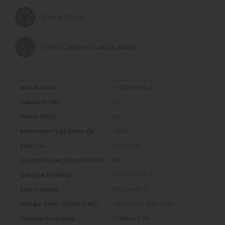
Çevre Dostu
Geniş Çalışma Sıcaklığı Aralığı
Y_T2205124_2
105
24
~50 A
U/I; CC/CV
105
-20 ℃ to +55 ℃
0 ℃ to +55 ℃
<3000 25 ℃ 80% DOD*
CANBus 2.0B