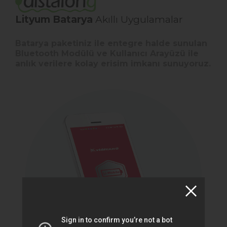
Lityum Batarya
Akıllı Uygulamalar
Batarya paketiniz ile entegre halde sunulan
Bluetooth Modülü ve Kullanıcı Arayüzü ile
anlık verilere kolay erisim imkanı sunuyoruz.